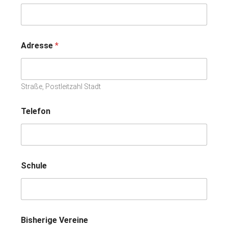
Adresse
*
Straße, Postleitzahl Stadt
B
Telefon
i
s
h
e
r
i
Schule
g
e
V
e
r
e
Bisherige Vereine