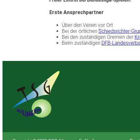
Erste Ansprechpartner
Über den Verein vor Ort
Bei der örtlichen
Schiedsrichter-Gr
Bei den zuständigen Gremien der
Kr
Beim zuständigen
DFB-Landesverb