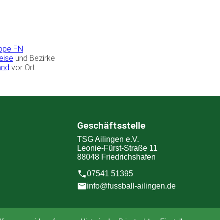
uppe FN
eise
und Bezirke
and
vor Ort.
Geschäftsstelle
TSG Ailingen e.V.
Leonie-Fürst-Straße 11
88048 Friedrichshafen
07541 51395
info@fussball-ailingen.de