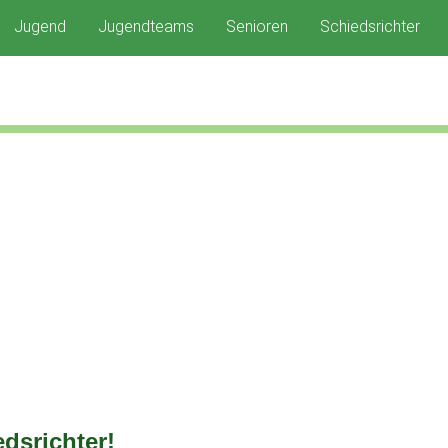
Jugend
Jugendteams
Senioren
Schiedsrichter
dsrichter!