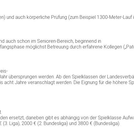
en) und auch körperliche Prüfung (zum Beispiel 1300-Meter-Lauf i
und auch schon im Senioren-Bereich, beginnend in
Anfangsphase möglichst Betreuung durch erfahrene Kollegen („Pate
eis-
ahr übersprungen werden. Ab den Spielklassen der Landesverbände
s acht Jahre veranschlagt werden. Die Eignung für die höhere Spi
.
rden ersetzt, daneben gibt es abhängig von der Spielklasse Au
€ (3. Liga), 2000 € (2. Bundesliga) und 3800 € (Bundesliga).