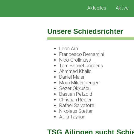
Zum
Aktuelles
Aktive
Inhalt
springen
Unsere Schiedsrichter
Leon Arp
Francesco Bernardini
Nico Grollmuss
Tom Bennet Jördens
Ahmmed Khalid
Daniel Maier
Marc Mildenberger
Sezer Okkuscu
Bastian Petzold
Christian Regler
Rafael Salvatore
Nikolaus Stetter
Atilla Tayhan
TSG Ailingen sucht Schie