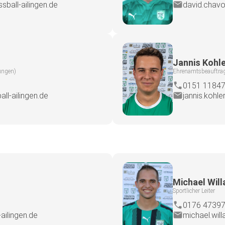
sball-ailingen.de
david.chavo
Jannis Kohl
tungen)
Ehrenamtsbeauftragt
0151 1184
ll-ailingen.de
jannis.kohle
Michael Will
Sportlicher Leiter
0176 4739
ailingen.de
michael.will