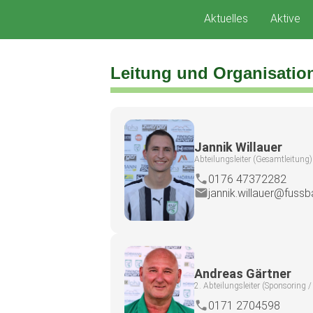
Zum
Aktuelles
Aktive
Inhalt
springen
Leitung und Organisation
Jannik Willauer
Abteilungsleiter (Gesamtleitung)
0176 47372282
jannik.willauer@fussba
Andreas Gärtner
2. Abteilungsleiter (Sponsoring 
0171 2704598