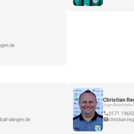
ingen.de
Christian Re
Jugendkoordinator 
0171 1965
ball-ailingen.de
christian.re