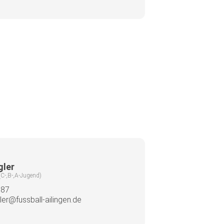
gler
(C-,B-,A-Jugend)
087
gler@fussball-ailingen.de