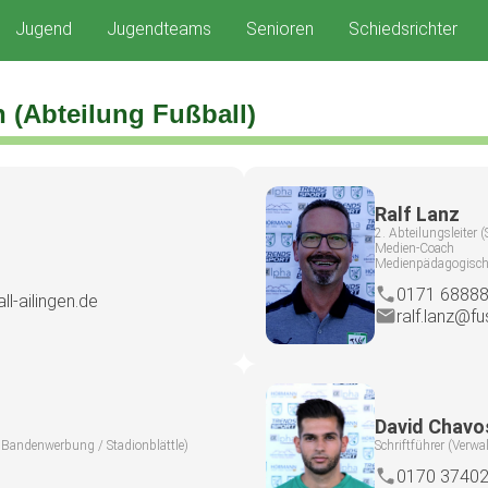
Jugend
Jugendteams
Senioren
Schiedsrichter
 (Abteilung Fußball)
Ralf Lanz
2. Abteilungsleiter (S
Medien-Coach
Medienpädagogisch
0171 6888
ll-ailingen.de
ralf.lanz@fu
David Chavo
/ Bandenwerbung / Stadionblättle)
Schriftführer (Verwa
0170 3740