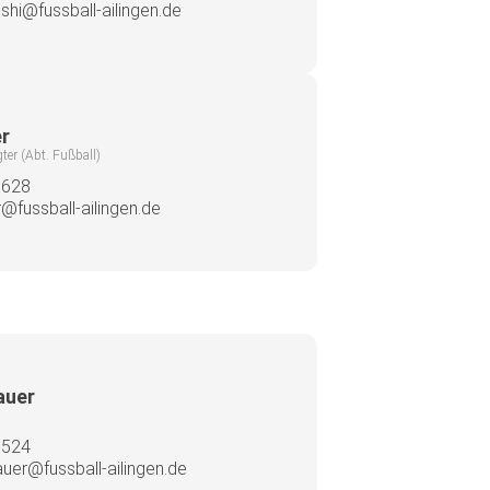
shi@fussball-ailingen.de
er
er (Abt. Fußball)
7628
r@fussball-ailingen.de
auer
7524
auer@fussball-ailingen.de