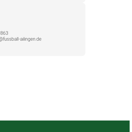
n
5863
@fussball-ailingen.de