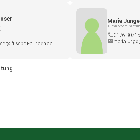
oser
Maria Junge
Turnierkoordinatori
)
0176 8071
maria.junge
er@fussball-ailingen.de
ltung