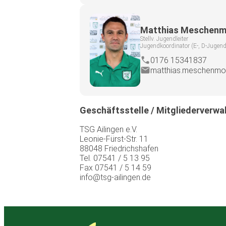
Matthias Meschenm
Stellv. Jugendleiter
Jugendkoordinator (E-, D-Jugend
0176 15341837
matthias.meschenmos
Geschäftsstelle / Mitgliederverwa
TSG Ailingen e.V.
Leonie-Fürst-Str. 11
88048 Friedrichshafen
Tel. 07541 / 5 13 95
Fax 07541 / 5 14 59
info@tsg-ailingen.de