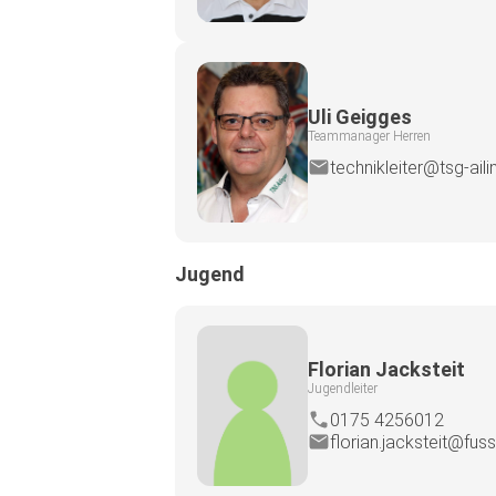
Uli Geigges
Teammanager Herren
technikleiter@tsg-ail
Jugend
Florian Jacksteit
Jugendleiter
0175 4256012
florian.jacksteit@fuss