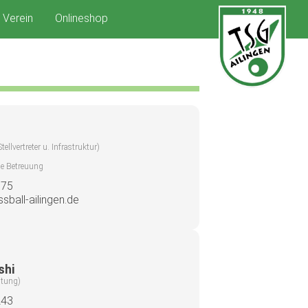
Verein
Onlineshop
tellvertreter u. Infrastruktur)
e Betreuung
875
ssball-ailingen.de
shi
ltung)
243