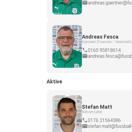
andreas.gaertner@fus
Andreas Fesca
Kassierer (Finanzen / Veranstal
0160 95818614
andreas.fesca@fussba
Aktive
Stefan Matt
Aktiven-Leiter
0176 21564386
stefan.matt@fussball-