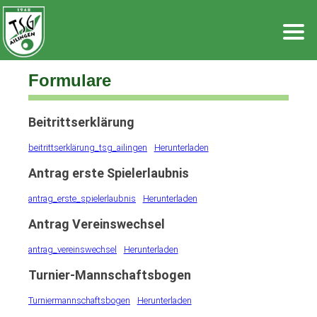
Zum
Inhalt
springen
Formulare
Beitrittserklärung
beitrittserklärung_tsg_ailingen
Herunterladen
Antrag erste Spielerlaubnis
antrag_erste_spielerlaubnis
Herunterladen
Antrag Vereinswechsel
antrag_vereinswechsel
Herunterladen
Turnier-Mannschaftsbogen
Turniermannschaftsbogen
Herunterladen