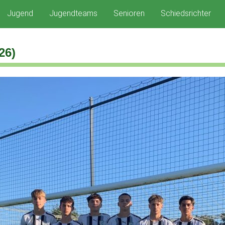
Jugend
Jugendteams
Senioren
Schiedsrichter
26)