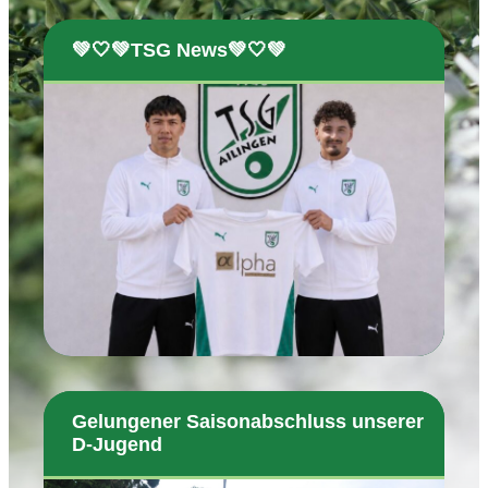
💚🤍💚TSG News💚🤍💚
Gelungener Saisonabschluss unserer
D-Jugend