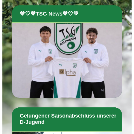
💚🤍💚TSG News💚🤍💚
Gelungener Saisonabschluss unserer
D-Jugend