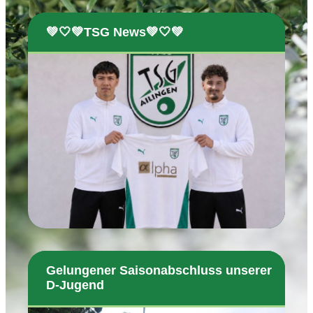
💚🤍💚TSG News💚🤍💚
Gelungener Saisonabschluss unserer
D-Jugend