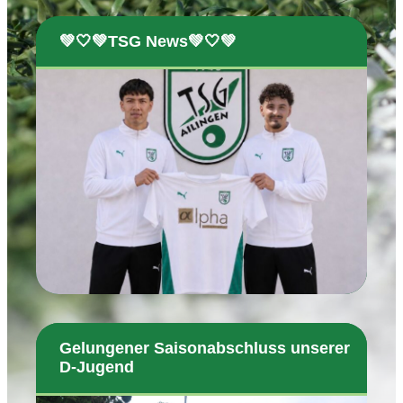
💚🤍💚TSG News💚🤍💚
Gelungener Saisonabschluss unserer
D-Jugend