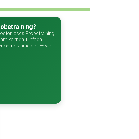
robetraining?
kostenloses Probetraining
eam kennen. Einfach
 online anmelden — wir