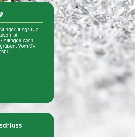
💚
Ailinger Jungs Die
ison ist
G Ailingen kann
egrüßen. Vom SV
roshi…
schluss