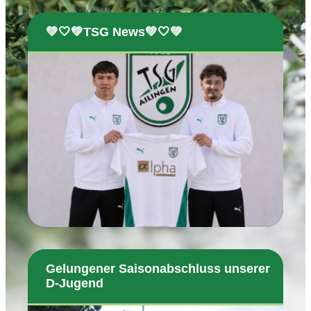
💚🤍💚TSG News💚🤍💚
Gelungener Saisonabschluss unserer
D-Jugend