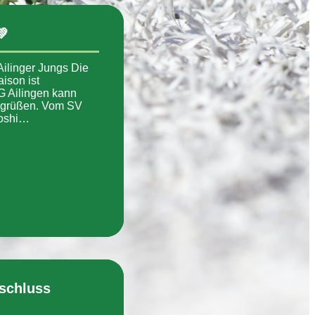
💚
Ailinger Jungs Die
ison ist
G Ailingen kann
egrüßen. Vom SV
roshi…
schluss