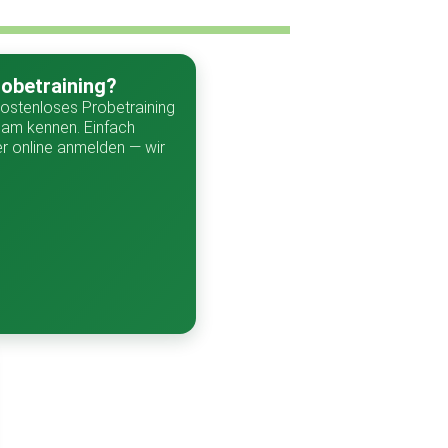
robetraining?
kostenloses Probetraining
eam kennen. Einfach
 online anmelden — wir