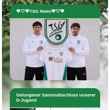
💚🤍💚TSG News💚🤍💚
Gelungener Saisonabschluss unserer
D-Jugend