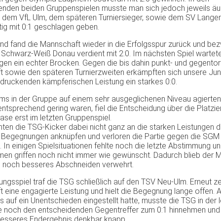
enden beiden Gruppenspielen musste man sich jedoch jeweils äu
h dem VfL Ulm, dem späteren Turniersieger, sowie dem SV Lange
ötig mit 0:1 geschlagen geben.
nd fand die Mannschaft wieder in die Erfolgsspur zurück und b
Schwarz-Weiß Donau verdient mit 2:0. Im nächsten Spiel wartete
gen ein echter Brocken. Gegen die bis dahin punkt- und gegentor
 sowie den späteren Turnierzweiten erkämpften sich unsere Jun
ndruckenden kämpferischen Leistung ein starkes 0:0.
ms in der Gruppe auf einem sehr ausgeglichenen Niveau agierten
ntsprechend gering waren, fiel die Entscheidung über die Platzi
se erst im letzten Gruppenspiel.
nten die TSG-Kicker dabei nicht ganz an die starken Leistungen d
 Begegnungen anknüpfen und verloren die Partie gegen die SGM
. In einigen Spielsituationen fehlte noch die letzte Abstimmung u
en griffen noch nicht immer wie gewünscht. Dadurch blieb der 
ein noch besseres Abschneiden verwehrt.
ungsspiel traf die TSG schließlich auf den TSV Neu-Ulm. Erneut ze
 eine engagierte Leistung und hielt die Begegnung lange offen. A
es auf ein Unentschieden eingestellt hatte, musste die TSG in der 
e noch den entscheidenden Gegentreffer zum 0:1 hinnehmen und
besseres Endergebnis denkbar knapp.