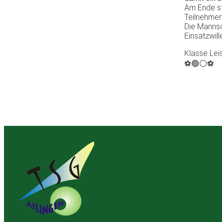
Am Ende st
Teilnehmer
Die Mannsc
Einsatzwil
Klasse Lei
⚽🟢⚪⚽