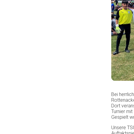
Bei herrli
Rottenacke
Dort veran
Turnier mi
Gespielt w
Unsere TSG
Auftaktspi