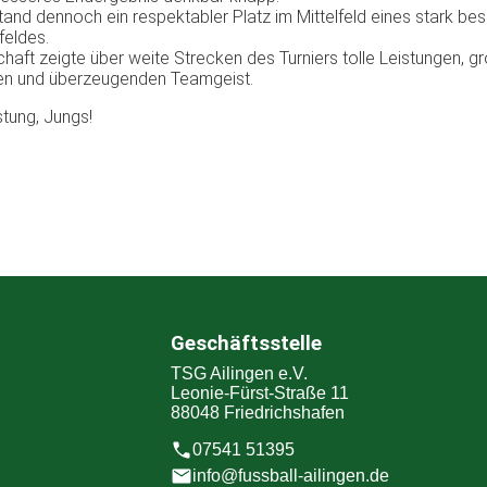
and dennoch ein respektabler Platz im Mittelfeld eines stark be
feldes.
haft zeigte über weite Strecken des Turniers tolle Leistungen, g
len und überzeugenden Teamgeist.
stung, Jungs!
Geschäftsstelle
TSG Ailingen e.V.
Leonie-Fürst-Straße 11
88048 Friedrichshafen
07541 51395
info@fussball-ailingen.de