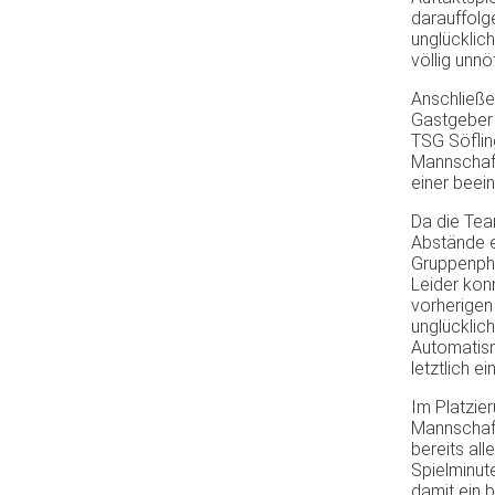
darauffolg
unglücklic
völlig unn
Anschließe
Gastgeber 
TSG Söflin
Mannschaft
einer beei
Da die Tea
Abstände e
Gruppenpha
Leider kon
vorherigen
unglücklich
Automatism
letztlich 
Im Platzier
Mannschaft
bereits all
Spielminut
damit ein 