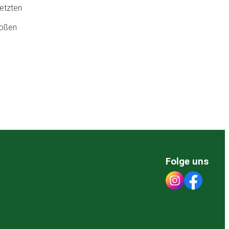
setzten
roßen
Folge uns