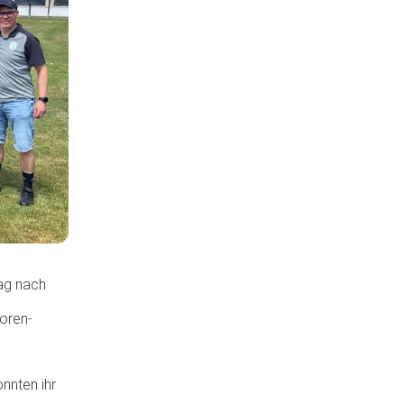
ag nach
oren-
nnten ihr