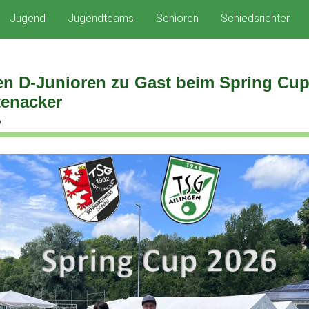
Jugend
Jugendteams
Senioren
Schiedsrichter
en D-Junioren zu Gast beim Spring Cup
tenacker
6