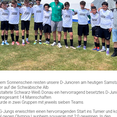
chem Sonnenschein reisten unsere D-Junioren am heutigen Samst
r auf die Schwäbische Alb.
staltete Schwarz-Weiß Donau ein hervorragend besetztes D-Juni
t insgesamt 14 Mannschaften.
urde in zwei Gruppen mit jeweils sieben Teams.
-Jungs erwischten einen hervorragenden Start ins Turnier und ko
el gegen Olympia Laupheim souverän mit 2:0 gewinnen. In den