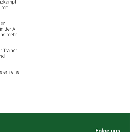
enzkampf
 mit
den
in der A-
 uns mehr
r Trainer
und
elern eine
Folge uns