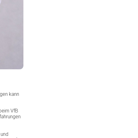
ngen kann
beim VfB
rfahrungen
 und