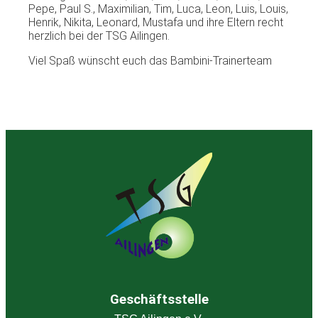
Pepe, Paul S., Maximilian, Tim, Luca, Leon, Luis, Louis,
Henrik, Nikita, Leonard, Mustafa und ihre Eltern recht
herzlich bei der TSG Ailingen.
Viel Spaß wünscht euch das Bambini-Trainerteam
Geschäftsstelle