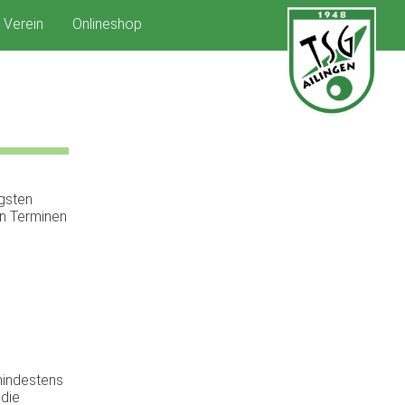
Verein
Onlineshop
gsten
en Terminen
mindestens
 die