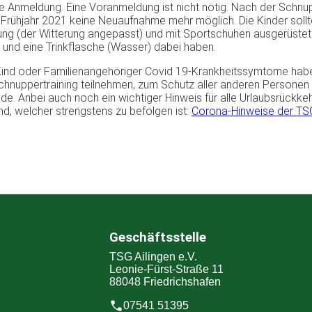
he Anmeldung. Eine Voranmeldung ist nicht nötig. Nach der Schn
m Frühjahr 2021 keine Neuaufnahme mehr möglich. Die Kinder sollt
ung (der Witterung angepasst) und mit Sportschuhen ausgerüstet
 und eine Trinkflasche (Wasser) dabei haben.
 Kind oder Familienangehöriger Covid 19-Krankheitssymtome habe
chnuppertraining teilnehmen, zum Schutz aller anderen Personen
de. Anbei auch noch ein wichtiger Hinweis für alle Urlaubsrückke
d, welcher strengstens zu befolgen ist:
Corona-Hinweise der TSG
Geschäftsstelle
TSG Ailingen e.V.
Leonie-Fürst-Straße 11
88048 Friedrichshafen
07541 51395