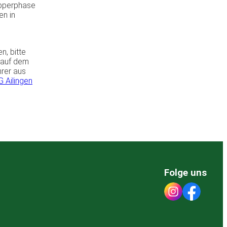
upperphase
en in
n, bitte
 auf dem
hrer aus
 Ailingen
Folge uns