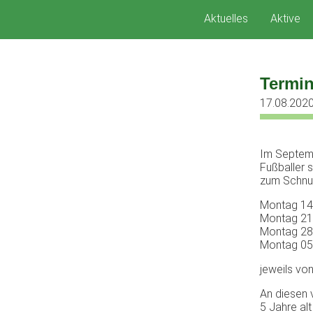
Zum
Aktuelles
Aktive
Inhalt
springen
Termin
17.08.202
Im Septemb
Fußballer s
zum Schnu
Montag 14
Montag 21
Montag 28
Montag 05
jeweils vo
An diesen 
5 Jahre alt