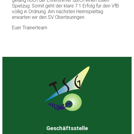
gelang noch der Ehrentreffer durch einen tollen
Spielzug. Somit geht der klare 7:1 Erfolg für den VfB
völlig in Ordnung. Am nächsten Heimspieltag
erwarten wir den SV Oberteuringen.
Euer Trainerteam
Geschäftsstelle