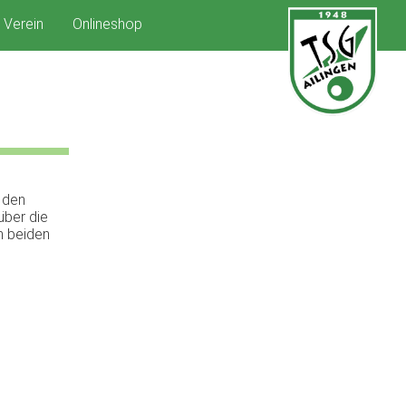
Verein
Onlineshop
 den
über die
n beiden