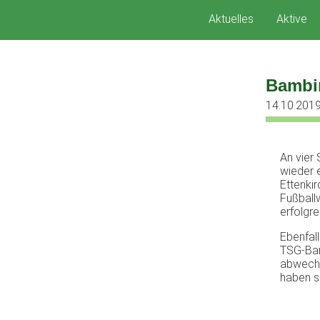
Zum
Aktuelles
Aktive
Inhalt
springen
Bambin
14.10.201
An vier
wieder 
Ettenki
Fußballw
erfolgr
Ebenfal
TSG-Bam
abwechs
haben si