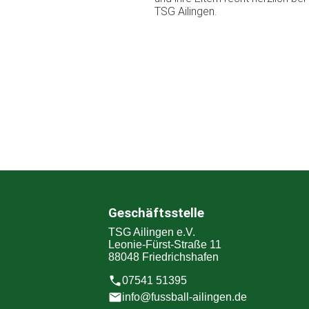
TSG Ailingen.
Geschäftsstelle
TSG Ailingen e.V.
Leonie-Fürst-Straße 11
88048 Friedrichshafen
07541 51395
info@fussball-ailingen.de