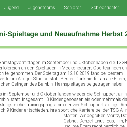
Jugend
Jugendteams
Senioren
Schiedsrichter
i-Spieltage und Neuaufnahme Herbst 
9
 Samstagvormittagen im September und Oktober haben die TSG-
erfolgreich an den Spieltagen in Meckenbeuren, Oberteuringen u
rch teilgenommen. Der Spieltag am 12.10.2019 fand bei bestem
etter im Ailinger Stadion statt. Besten Dank hierfür an alle Eltern
eichen Gelingen des Bambini-Heimspieltages beigetragen haben.
ls im September und Oktober fanden wieder die Schnuppertrainin
bini statt. Insgesamt 10 Kinder genossen ein oder mehrmals d
lungsreiche Trainingsprogramm der vier Schnuppertrainings. A
ch 9 Kinder entschieden, ihre sportliche Karriere bei der TSG Ail
starten. Wir begrüßen Moritz, Da
Gabriel, Denzel, Linus, Eas, Tim,
und ihre Eltern recht herzlich bei