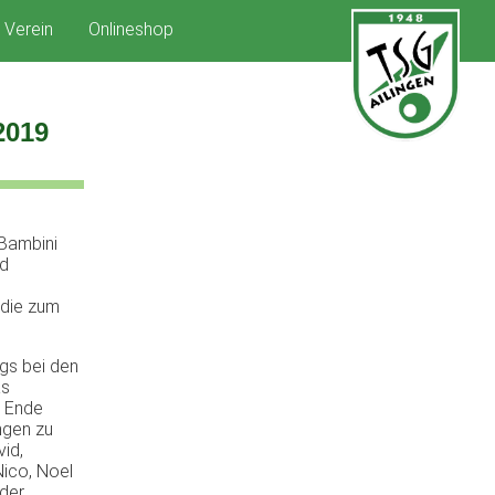
Verein
Onlineshop
2019
Bambini
nd
, die zum
gs bei den
as
m Ende
ingen zu
vid,
 Nico, Noel
 der