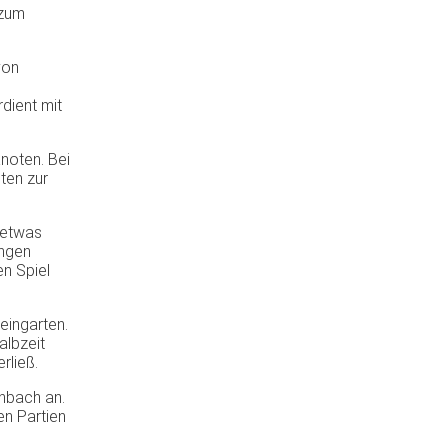
 zum
von
e
dient mit
noten. Bei
ten zur
 etwas
ingen
en Spiel
eingarten.
albzeit
rließ.
nbach an.
en Partien