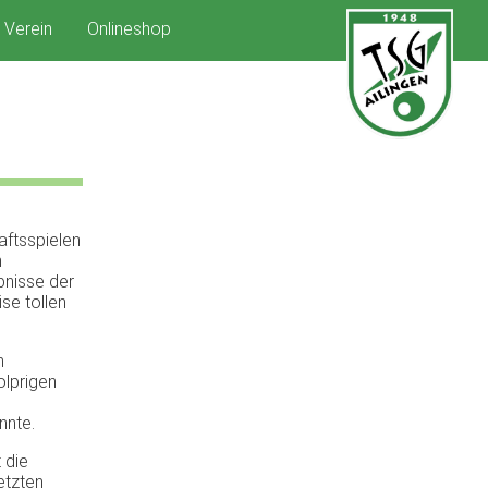
Verein
Onlineshop
aftsspielen
n
bnisse der
se tollen
n
olprigen
nnte.
 die
etzten