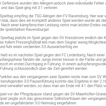
er Defensive wurden den Ailingern jedoch zwei individuelle Fehler
und das Spiel ging mit 3:1 verloren.
 Spieltag empfing die TSG Ailingen den FV Ravensburg. Hier war 
n klar, dass dies ein komplett anderes Spiel werden würde als di
. Nach einer kämpferischen Leistung verlor man letzten Endes ver
die spielstarken Ravensburger.
 Spieltag platzte im Spiel gegen den SV Kressbronn endlich der K
e tollem Pressingfußball ließ man dem Gegner wenig Möglichkei
und fuhr einen verdienten 3:0 Auswärtserfolg ein.
hieß es im nächsten Spiel gegen den FC Lindenberg. Nach einer
nfangsphase fanden die Jungs immer besser in die Partie und g
h noch im ersten Durchgang in Führung. In einem aufopferungsvoll
 Führung schlussendlich über die Zeit gerettet werden.
Punkten aus den vergangenen zwei Spielen reiste man zum SV W
 beruhigenden 3:0 Pausenführung konnte das Ergebnis in der 2. H
end verwaltet werden, so dass man am Ende mit 4:1 den Platz ve
Spiel vor der Pfingstpause stand gegen die SV Maierhöfen-Grüne
Spiel zeigte sich das gewonnene Selbstvertrauen der vergangen
de ein ungefährdeter 3:0 Heimsieg eingefahren.