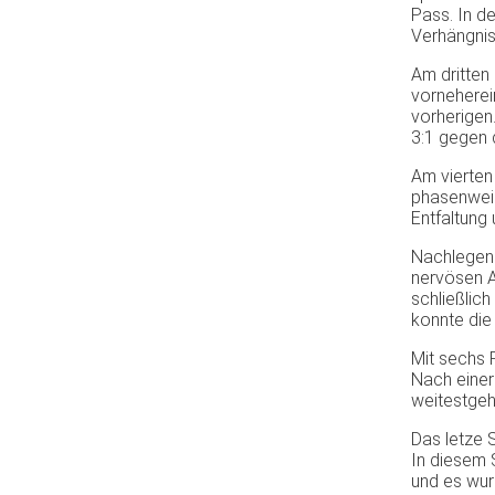
Pass. In d
Verhängnis 
Am dritten
vorneherei
vorherigen
3:1 gegen 
Am vierten
phasenweis
Entfaltung 
Nachlegen 
nervösen A
schließlic
konnte die
Mit sechs 
Nach einer
weitestgeh
Das letze 
In diesem 
und es wur