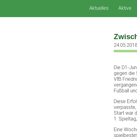
Zum
Aktuelles
Aktive
Inhalt
springen
Zwisch
24.05.201
Die D1-Jun
gegen die 
VfB Friedr
vergangene
Fußball un
Diese Erfo
verpasste,
Start war 
1. Spielta
Eine Woche
spielbesti