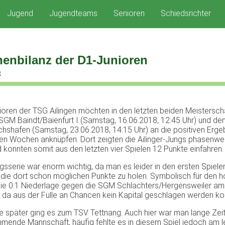
Jugend
Jugendteams
Senioren
Schiedsrichter
enbilanz der D1-Junioren
8
ioren der TSG Ailingen möchten in den letzten beiden Meistersch
SGM Baindt/Baienfurt I (Samstag, 16.06.2018, 12:45 Uhr) und de
ichshafen (Samstag, 23.06.2018, 14:15 Uhr) an die positiven Erge
n Wochen anknüpfen. Dort zeigten die Ailinger-Jungs phasenwei
d konnten somit aus den letzten vier Spielen 12 Punkte einfahren.
lgsserie war enorm wichtig, da man es leider in den ersten Spiele
 die dort schon möglichen Punkte zu holen. Symbolisch für den h
die 0:1 Niederlage gegen die SGM Schlachters/Hergensweiler am
g, da aus der Fülle an Chancen kein Kapital geschlagen werden ko
 später ging es zum TSV Tettnang. Auch hier war man lange Zeit
mmende Mannschaft, häufig fehlte es in diesem Spiel jedoch am l