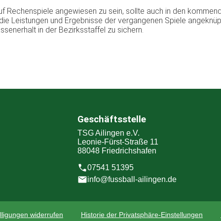
uf Rechenspiele angewiesen zu sein, sollte auch in den kommen
 die Leistungen und Ergebnisse der vergangenen Spiele angeknüp
senerhalt in der Bezirksstaffel zu sichern.
Geschäftsstelle
TSG Ailingen e.V.
Leonie-Fürst-Straße 11
88048 Friedrichshafen
07541 51395
info@fussball-ailingen.de
lligungen widerrufen
Historie der Privatsphäre-Einstellungen