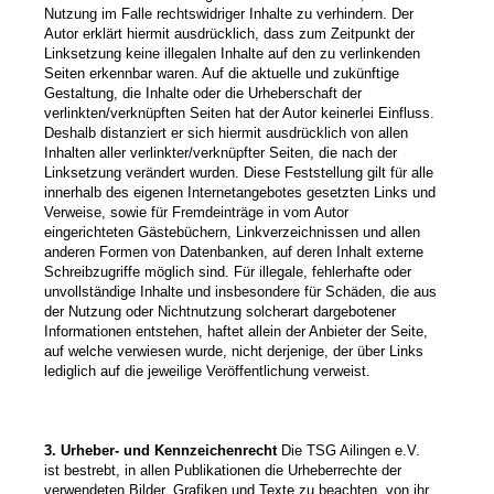
Nutzung im Falle rechtswidriger Inhalte zu verhindern. Der
Autor erklärt hiermit ausdrücklich, dass zum Zeitpunkt der
Linksetzung keine illegalen Inhalte auf den zu verlinkenden
Seiten erkennbar waren. Auf die aktuelle und zukünftige
Gestaltung, die Inhalte oder die Urheberschaft der
verlinkten/verknüpften Seiten hat der Autor keinerlei Einfluss.
Deshalb distanziert er sich hiermit ausdrücklich von allen
Inhalten aller verlinkter/verknüpfter Seiten, die nach der
Linksetzung verändert wurden. Diese Feststellung gilt für alle
innerhalb des eigenen Internetangebotes gesetzten Links und
Verweise, sowie für Fremdeinträge in vom Autor
eingerichteten Gästebüchern, Linkverzeichnissen und allen
anderen Formen von Datenbanken, auf deren Inhalt externe
Schreibzugriffe möglich sind. Für illegale, fehlerhafte oder
unvollständige Inhalte und insbesondere für Schäden, die aus
der Nutzung oder Nichtnutzung solcherart dargebotener
Informationen entstehen, haftet allein der Anbieter der Seite,
auf welche verwiesen wurde, nicht derjenige, der über Links
lediglich auf die jeweilige Veröffentlichung verweist.
3. Urheber- und Kennzeichenrecht
Die
TSG Ailingen e.V.
ist bestrebt, in allen Publikationen die Urheberrechte der
verwendeten Bilder, Grafiken und Texte zu beachten, von ihr