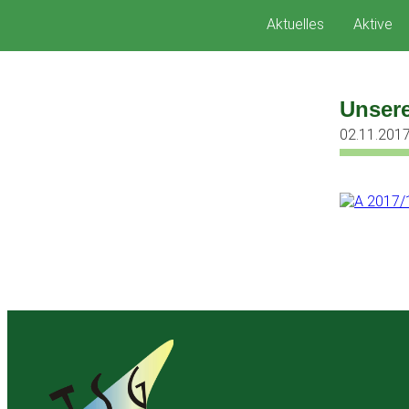
Zum
Aktuelles
Aktive
Inhalt
springen
Unsere
02.11.201