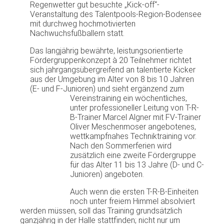
Regenwetter gut besuchte „Kick‑off“-
Veranstaltung des Talentpools-Region-Bodensee
mit durchweg hochmotivierten
Nachwuchsfußballern statt.
Das langjährig bewährte, leistungsorientierte
Fördergruppenkonzept à 20 Teilnehmer richtet
sich jahrgangsübergreifend an talentierte Kicker
aus der Umgebung im Alter von 8 bis 10 Jahren
(E- und F-Junioren) und sieht ergänzend zum
Vereinstraining ein wöchentliches,
unter professioneller Leitung von T-R-
B-Trainer Marcel Algner mit FV-Trainer
Oliver Meschenmoser angebotenes,
wettkampfnahes Techniktraining vor.
Nach den Sommerferien wird
zusätzlich eine zweite Fördergruppe
für das Alter 11 bis 13 Jahre (D- und C-
Junioren) angeboten.
Auch wenn die ersten T-R-B-Einheiten
noch unter freiem Himmel absolviert
werden müssen, soll das Training grundsätzlich
ganzjährig in der Halle stattfinden; nicht nur um