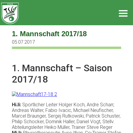
Zum
Inhalt
springen
1. Mannschaft 2017/18
05.07.2017
1. Mannschaft – Saison
2017/18
Hi.li:
Sportlicher Leiter Holger Koch, Andre Scharr,
Andreas Walter, Fabio Ivacic, Michael Neufischer,
Marcel Braunger, Sergej Rutkowski, Patrick Schuster,
Philip Schocker, Dominik Haller, Daniel Vogt, Stellv.
Abteilungsleiter Heiko Müller, Trainer Steve Reger
Mi.li:
Physiotherapeutin Ayse Ilhan, Co-Trainer Stefan