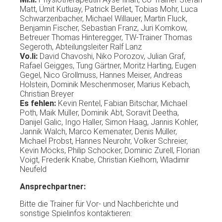
Matt, Ümit Kutluay, Patrick Berlet, Tobias Mohr, Luca
Schwarzenbacher, Michael Willauer, Martin Fluck,
Benjamin Fischer, Sebastian Franz, Juri Komkow,
Betreuer Thomas Hinteregger, TW-Trainer Thomas
Segeroth, Abteilungsleiter Ralf Lanz
Vo.li:
David Chavoshi, Niko Porozov, Julian Graf,
Rafael Geigges, Tung Gärtner, Moritz Harting, Eugen
Gegel, Nico Grollmuss, Hannes Meiser, Andreas
Holstein, Dominik Meschenmoser, Marius Kebach,
Christian Breyer
Es fehlen:
Kevin Rentel, Fabian Bitschar, Michael
Poth, Maik Müller, Dominik Abt, Soravit Deetha,
Danijel Galic, Ingo Haller, Simon Haag, Jannis Kohler,
Jannik Walch, Marco Kemenater, Denis Müller,
Michael Probst, Hannes Neurohr, Volker Schreier,
Kevin Möcks, Philip Schocker, Dominic Zurell, Florian
Voigt, Frederik Knabe, Christian Kielhorn, Wladimir
Neufeld
Ansprechpartner:
Bitte die Trainer für Vor- und Nachberichte und
sonstige Spielinfos kontaktieren: