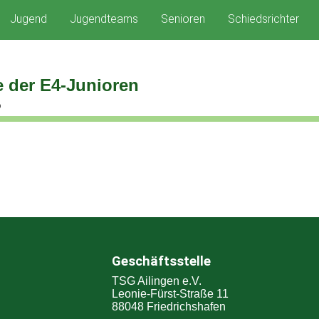
Jugend
Jugendteams
Senioren
Schiedsrichter
e der E4-Junioren
6
Geschäftsstelle
TSG Ailingen e.V.
Leonie-Fürst-Straße 11
88048 Friedrichshafen