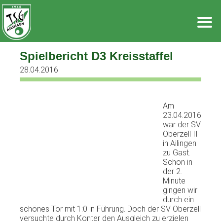
Zum
Inhalt
springen
Spielbericht D3 Kreisstaffel
28.04.2016
Am
23.04.2016
war der SV
Oberzell II
in Ailingen
zu Gast.
Schon in
der 2.
Minute
gingen wir
durch ein
schönes Tor mit 1:0 in Führung. Doch der SV Oberzell
versuchte durch Konter den Ausgleich zu erzielen