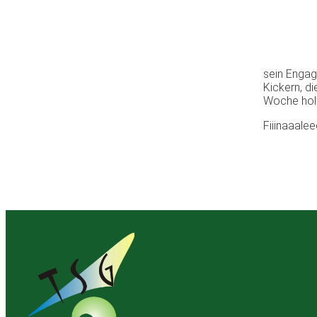
sein Engage
Kickern, d
Woche holt
Fiiinaaale