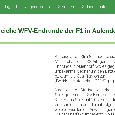
Jugend
Jugendteams
Senioren
Schiedsrichter
reiche WFV-Endrunde der F1 in Aulend
6
Auf eisglatten Straßen machte sic
Mannschaft der TSG Ailingen auf
Endrunde in Aulendorf, wo es ge
unbekannte Gegner um den Einzug
bzw. um die Qualifikation zur
„Bezirksmeisterschaft 2016“ ging.
Nach leichten Startschwierigkeite
Spiel gegen den TSV Berg konnte
Kicker das Spiel mit 2:0 verdient f
entscheiden. In den darauf folgen
Spielen wurden die Anweisungen
Trainers perfekt umgesetzt. So f