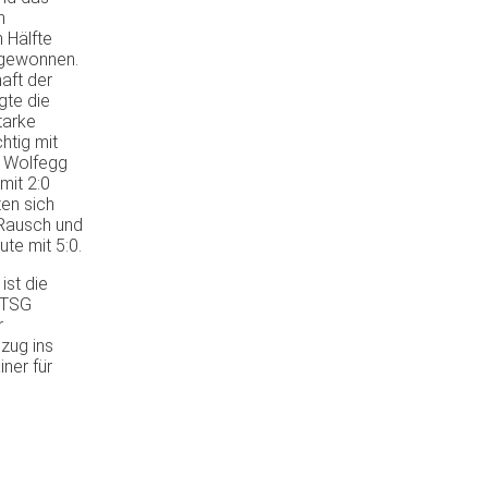
h
 Hälfte
0 gewonnen.
aft der
gte die
tarke
htig mit
V Wolfegg
mit 2:0
ten sich
 Rausch und
e mit 5:0.
ist die
 TSG
r
zug ins
ner für