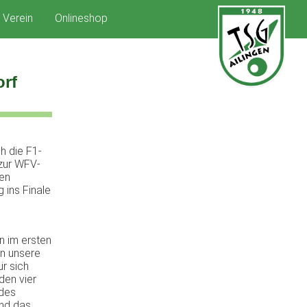
Verein
Onlineshop
orf
h die F1-
 zur WFV-
gen
 ins Finale
n im ersten
n unsere
ür sich
den vier
 des
and das