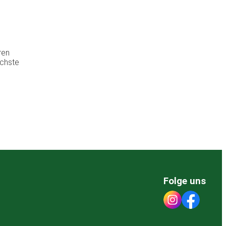
ren
ächste
Folge uns