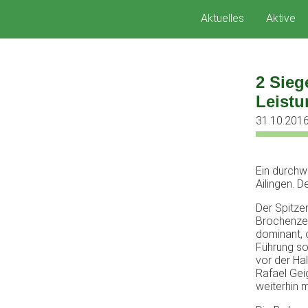
Zum
Aktuelles
Aktive
Inhalt
springen
2 Sieg
Leist
31.10.201
Ein durch
Ailingen. D
Der Spitze
Brochenzel
dominant, 
Führung so
vor der Ha
Rafael Gei
weiterhin 