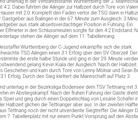
nd unterlag in der Verbandsstaffel Württemberg der 2. Mannscha
t 4:2. Dabei führten die Ailinger zur Halbzeit durch Tore von Valen
Hauser mit 2:0. Komplett den Faden verlor die TSG dann in Halbze
 Gastgeber aus Balingen in der 67. Minute zum Ausgleich. 3 Minu
astgeber aus stark abseitsverdächtiger Position in Führung. Ein
ter Elfmeter in den Schlussminuten sorgte für den 4:2 Endstand. 
ederlage stehen die Ailinger auf dem 11. Tabellenrang.
desstaffel Württemberg der C-Jugend erkämpfte sich die stark
hwächte TSG Ailingen einen 3:1 Erfolg über den SV Oberzell. Der
stimmte die erste halbe Stunde und ging in der 29. Minute verdien
ostwendend gelang Kevin Kiala der Ausgleich. Nach der Halbzei
as Geschehen und kam durch Tore von Lenny Molnar und Sean B
3:1 Erfolg. Durch den Sieg klettert die Mannschaft auf Platz 3.
nd unterlag in der Bezirksliga Bodensee dem TSV Tettnang mit 3
terhin im Abstiegskampf. Nach der frühen Führung der Gäste dreh
as Spiel und ging durch einen Doppelschlag von Lesane Schäfer i
er Halbzeit glichen die Tettnanger aber aus. In der zweiten Hälft
us Tettnang noch der nicht unverdiente Siegtreffer. Die Ailinger
dem 7. Tabellenplatz mit nur einem Punkt Vorsprung auf den Absti