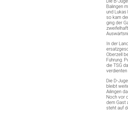
Die B-Juge
Balingen mi
und Lukas 
so kam der
ging der G
zweifelhaf
Auswärtsni
In der Lan
ersatzgesc
Oberzell be
Führung. P
die TSG d
verdienten 
Die D-Juge
bleibt wei
Ailingen d
Noch vor d
dem Gast a
steht auf 