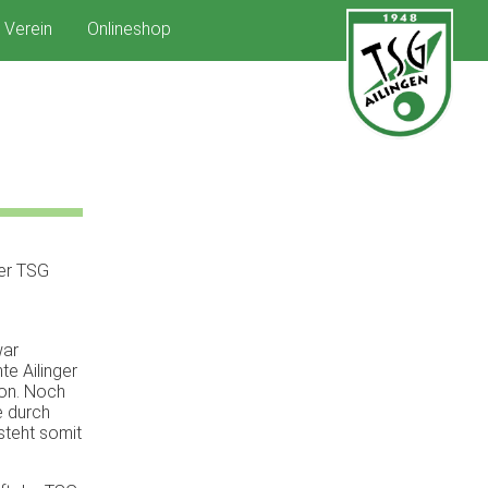
Verein
Onlineshop
er TSG
war
te Ailinger
ion. Noch
e durch
steht somit