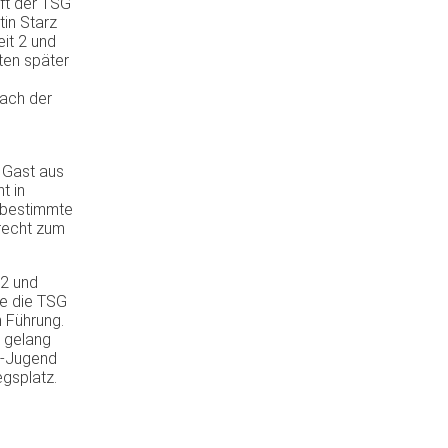
ft der TSG
tin Starz
it 2 und
ten später
Nach der
 Gast aus
t in
t bestimmte
recht zum
:2 und
te die TSG
n Führung.
e gelang
 D-Jugend
egsplatz.