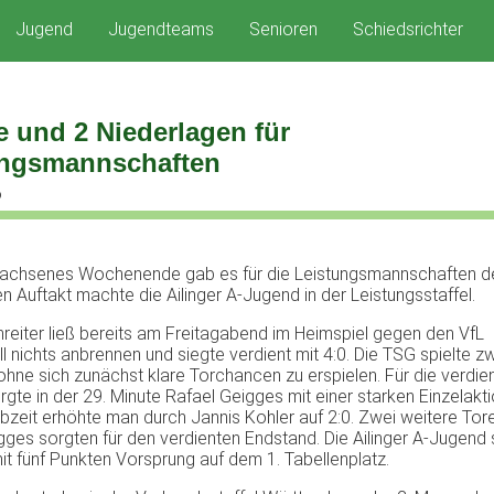
Jugend
Jugendteams
Senioren
Schiedsrichter
e und 2 Niederlagen für
ungsmannschaften
6
wachsenes Wochenende gab es für die Leistungsmannschaften d
en Auftakt machte die Ailinger A-Jugend in der Leistungsstaffel.
nreiter ließ bereits am Freitagabend im Heimspiel gegen den VfL
l nichts anbrennen und siegte verdient mit 4:0. Die TSG spielte z
ohne sich zunächst klare Torchancen zu erspielen. Für die verdien
rgte in der 29. Minute Rafael Geigges mit einer starken Einzelakt
lbzeit erhöhte man durch Jannis Kohler auf 2:0. Zwei weitere Tor
gges sorgten für den verdienten Endstand. Die Ailinger A-Jugend 
mit fünf Punkten Vorsprung auf dem 1. Tabellenplatz.