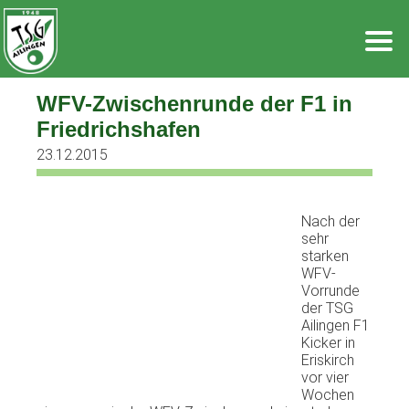
Zum
Inhalt
springen
WFV-Zwischenrunde der F1 in
Friedrichshafen
23.12.2015
Nach der
sehr
starken
WFV-
Vorrunde
der TSG
Ailingen F1
Kicker in
Eriskirch
vor vier
Wochen