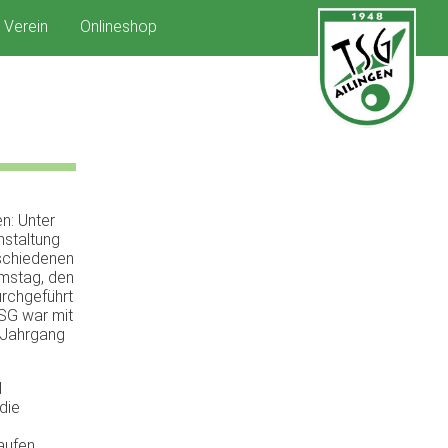
Verein
Onlineshop
n: Unter
staltung
rschiedenen
mstag, den
urchgeführt
SG war mit
-Jahrgang
d
die
aufen.