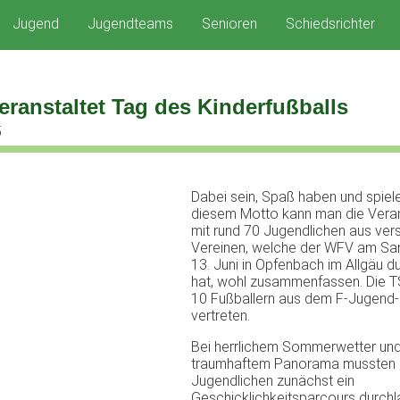
Jugend
Jugendteams
Senioren
Schiedsrichter
ranstaltet Tag des Kinderfußballs
5
Dabei sein, Spaß haben und spiele
diesem Motto kann man die Veran
mit rund 70 Jugendlichen aus ve
Vereinen, welche der WFV am Sa
13. Juni in Opfenbach im Allgäu d
hat, wohl zusammenfassen. Die T
10 Fußballern aus dem F-Jugend
vertreten.
Bei herrlichem Sommerwetter un
traumhaftem Panorama mussten 
Jugendlichen zunächst ein
Geschicklichkeitsparcours durchl