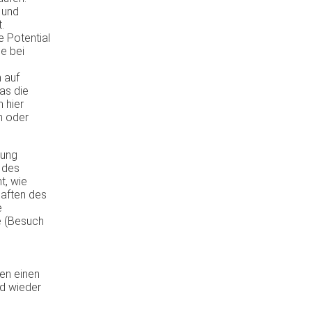
 und
.
e Potential
e bei
 auf
was die
 hier
n oder
rung
 des
t, wie
haften des
e
e (Besuch
den einen
d wieder