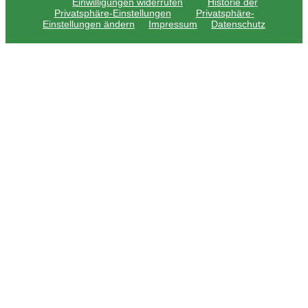
Einwilligungen widerrufen
Historie der
Privatsphäre-Einstellungen
Privatsphäre-
Einstellungen ändern
Impressum
Datenschutz