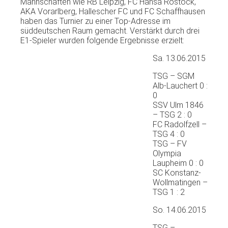
Mannschaften wie RB Leipzig, FC Hansa Rostock,
AKA Vorarlberg, Hallescher FC und FC Schaffhausen
haben das Turnier zu einer Top-Adresse im
süddeutschen Raum gemacht. Verstärkt durch drei
E1-Spieler wurden folgende Ergebnisse erzielt:
Sa. 13.06.2015
TSG – SGM
Alb-Lauchert 0 :
0
SSV Ulm 1846
– TSG 2 : 0
FC Radolfzell –
TSG 4 : 0
TSG – FV
Olympia
Laupheim 0 : 0
SC Konstanz-
Wollmatingen –
TSG 1 : 2
So. 14.06.2015
TSG –