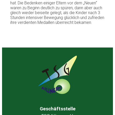
hat. Die Bedenken einiger Eltern vor dem „Neuen“
waren zu Beginn deutlich zu spüren, dann aber auch
gleich wieder beiseite gelegt, als die Kinder nach 3
Stunden intensiver Bewegung glücklich und zufrieden
ihre verdienten Medaillen überreicht bekamen.
Geschäftsstelle