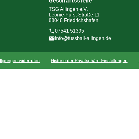
Geschäftsstelle
TSG Ailingen e.V.
Leonie-Fürst-Straße 11
88048 Friedrichshafen
07541 51395
info@fussball-ailingen.de
lligungen widerrufen
Historie der Privatsphäre-Einstellungen