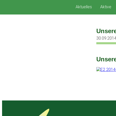
Zum
Aktuelles
Aktive
Inhalt
springen
Unsere
30.09.201
Unsere