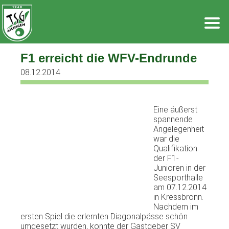
Zum
Inhalt
springen
F1 erreicht die WFV-Endrunde
08.12.2014
Eine äußerst
spannende
Angelegenheit
war die
Qualifikation
der F1-
Junioren in der
Seesporthalle
am 07.12.2014
in Kressbronn.
Nachdem im
ersten Spiel die erlernten Diagonalpässe schön
umgesetzt wurden, konnte der Gastgeber SV