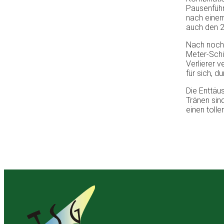
Pausenführ
nach einem
auch den 2
Nach nochm
Meter-Schi
Verlierer 
für sich, d
Die Enttäu
Tränen sin
einen tolle