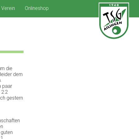
Verein
Onlineshop
um die
 leider dem
.
n paar
 2:2
uch gestern
nschaften
en
 guten
:1