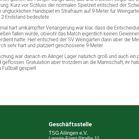
ung. Kurz vor Schluss der normalen Spielzeit entschied der Schi
 unglücklichen Handspiel im Strafraum auf 9-Meter für Weingarte
:2 Endstand bedeutete.
al hart umkämpfter Verlängerung war klar, dass die Entscheidu
eßen fallen würde, obwohl das Match eigentlich keinen Gewinner
verdient hatte. Hier entschied der SV Weingarten dann aber die Me
urch sehr hart und platziert geschossene 9-Meter.
schung war danach im Ailinger Lager natürlich groß und auch ein 
d geflossen. Gratulation aber trotzdem an die Mannschaft, ihr hab
n Fußball gespielt.
Geschäftsstelle
TSG Ailingen e.V.
Leonie-Fürst-Straße 11