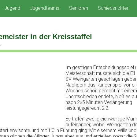
Jugend
Jugendteams
Senioren
Schiedsrichter
emeister in der Kreisstaffel
4
Im gestrigen Entscheidungsspiel 
Meisterschaft musste sich die E1
SV Weingarten geschlagen geben
Nachdem das Rundenspiel vor ei
Wochen schon gerecht mit einem
Unentschieden endete, hieß es a
nach 2×5 Minuten Verlängerung
leistungsgerecht 2:2.
Es trafen zwei gleichwertige Man
aufeinander, wobei Weingarten d
art erwischte und mit 1:0 in Führung ging. Mit eisernem Wille und
nen glichen die Ailinger Jungs aber aus und erzielten sogar die 2