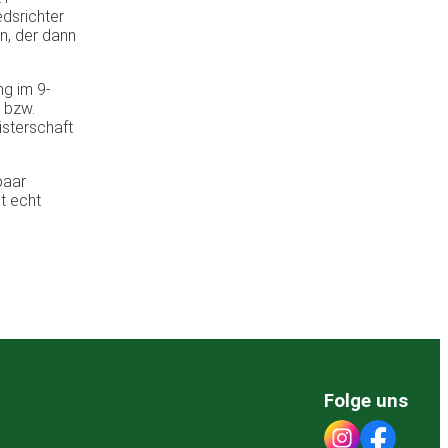
edsrichter
n, der dann
ng im 9-
 bzw.
isterschaft
paar
t echt
Folge uns