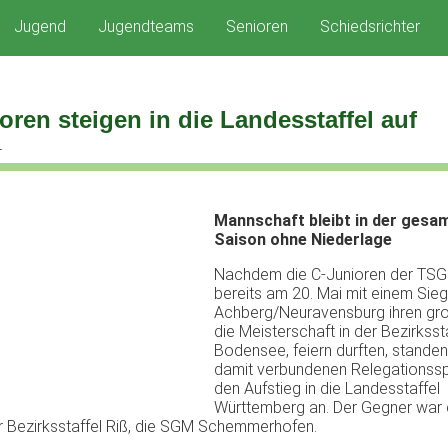
Jugend
Jugendteams
Senioren
Schiedsrichter
oren steigen in die Landesstaffel auf
4
Mannschaft bleibt in der gesa
Saison ohne Niederlage
Nachdem die C-Junioren der TSG 
bereits am 20. Mai mit einem Sie
Achberg/Neuravensburg ihren gro
die Meisterschaft in der Bezirksst
Bodensee, feiern durften, standen
damit verbundenen Relegationssp
den Aufstieg in die Landesstaffel
Württemberg an. Der Gegner war 
r Bezirksstaffel Riß, die SGM Schemmerhofen.