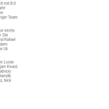
h mit 8-0
mehr
en
linger Team
nur sechs
. Die
nd Rafael
, dem
r Uli
er, Lucas
ürgen Kwast,
abricio
anslik,
z, Nick