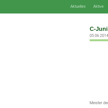
Zum
Aktuelles
Aktive
Inhalt
springen
C-Juni
05.06.201
Meister de