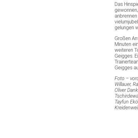
Das Hinspi
gewonnen, 
anbrennen 
vielumjube
gelungen w
Großen Ant
Minuten ein
weiteren T
Geigges. E
Trainerte
Geigges au
Foto – vord
Willauer, R
Oliver Dank
Tschirdewah
Tayfun Eköz
Kreidenwei