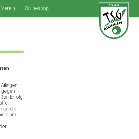
Verein
Onlineshop
mten
Ailingen
g gegen
ßen Erfolg,
affel
 nun die
iele um
der