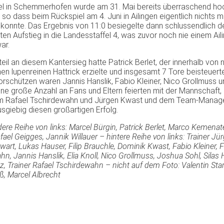
el in Schemmerhofen wurde am 31. Mai bereits überraschend hoc
so dass beim Rückspiel am 4. Juni in Ailingen eigentlich nichts 
konnte. Das Ergebnis von 11:0 besiegelte dann schlussendlich d
lten Aufstieg in die Landesstaffel 4, was zuvor noch nie einem Ai
ar.
eil an diesem Kantersieg hatte Patrick Berlet, der innerhalb von 
en lupenreinen Hattrick erzielte und insgesamt 7 Tore beisteuerte
orschützen waren Jannis Hanslik, Fabio Kleiner, Nico Grollmuss u
ine große Anzahl an Fans und Eltern feierten mit der Mannschaft
am Rafael Tschirdewahn und Jürgen Kwast und dem Team-Manage
sgiebig diesen großartigen Erfolg.
ere Reihe von links: Marcel Bürgin, Patrick Berlet, Marco Kemenat
afael Geigges, Jannik Willauer – hintere Reihe von links: Trainer J
wart, Lukas Hauser, Filip Brauchle, Dominik Kwast, Fabio Kleiner, F
n, Jannis Hanslik, Elia Knoll, Nico Grollmuss, Joshua Sohl, Silas H
, Trainer Rafael Tschirdewahn – nicht auf dem Foto: Valentin Star
ß, Marcel Albrecht