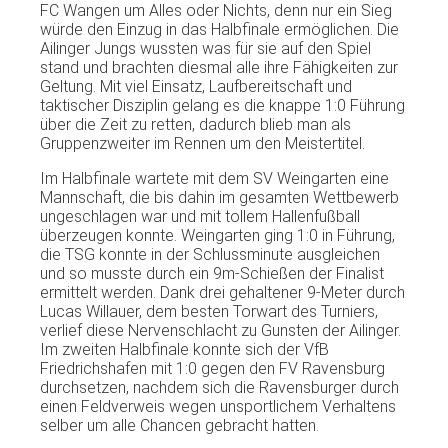
FC Wangen um Alles oder Nichts, denn nur ein Sieg
würde den Einzug in das Halbfinale ermöglichen. Die
Ailinger Jungs wussten was für sie auf den Spiel
stand und brachten diesmal alle ihre Fähigkeiten zur
Geltung. Mit viel Einsatz, Laufbereitschaft und
taktischer Disziplin gelang es die knappe 1:0 Führung
über die Zeit zu retten, dadurch blieb man als
Gruppenzweiter im Rennen um den Meistertitel.
Im Halbfinale wartete mit dem SV Weingarten eine
Mannschaft, die bis dahin im gesamten Wettbewerb
ungeschlagen war und mit tollem Hallenfußball
überzeugen konnte. Weingarten ging 1:0 in Führung,
die TSG konnte in der Schlussminute ausgleichen
und so musste durch ein 9m-Schießen der Finalist
ermittelt werden. Dank drei gehaltener 9-Meter durch
Lucas Willauer, dem besten Torwart des Turniers,
verlief diese Nervenschlacht zu Gunsten der Ailinger.
Im zweiten Halbfinale konnte sich der VfB
Friedrichshafen mit 1:0 gegen den FV Ravensburg
durchsetzen, nachdem sich die Ravensburger durch
einen Feldverweis wegen unsportlichem Verhaltens
selber um alle Chancen gebracht hatten.