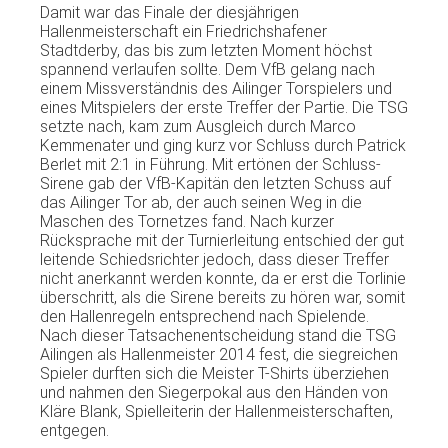
Damit war das Finale der diesjährigen
Hallenmeisterschaft ein Friedrichshafener
Stadtderby, das bis zum letzten Moment höchst
spannend verlaufen sollte. Dem VfB gelang nach
einem Missverständnis des Ailinger Torspielers und
eines Mitspielers der erste Treffer der Partie. Die TSG
setzte nach, kam zum Ausgleich durch Marco
Kemmenater und ging kurz vor Schluss durch Patrick
Berlet mit 2:1 in Führung. Mit ertönen der Schluss-
Sirene gab der VfB-Kapitän den letzten Schuss auf
das Ailinger Tor ab, der auch seinen Weg in die
Maschen des Tornetzes fand. Nach kurzer
Rücksprache mit der Turnierleitung entschied der gut
leitende Schiedsrichter jedoch, dass dieser Treffer
nicht anerkannt werden konnte, da er erst die Torlinie
überschritt, als die Sirene bereits zu hören war, somit
den Hallenregeln entsprechend nach Spielende.
Nach dieser Tatsachenentscheidung stand die TSG
Ailingen als Hallenmeister 2014 fest, die siegreichen
Spieler durften sich die Meister T-Shirts überziehen
und nahmen den Siegerpokal aus den Händen von
Kläre Blank, Spielleiterin der Hallenmeisterschaften,
entgegen.