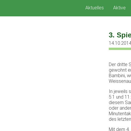
Zum
Aktuelles
Aktive
Inhalt
springen
3. Spi
14.10.201
Der dritte
gewohnt er
Bambini, w
Weissenau 
In jeweils
5:1 und 11
diesem Sam
oder andere
Minutentak
des letzten
Mit dem 4. 