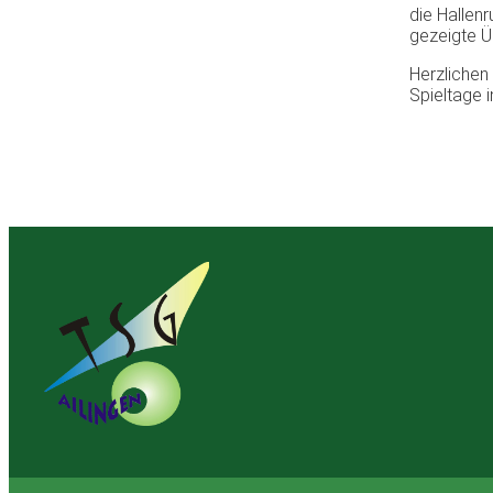
die Hallen
gezeigte Ü
Herzlichen 
Spieltage i