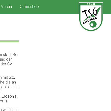
Verein
Onlineshop
 statt. Bei
und der
 der SV
 mit 3:0,
che die an
el die eine
m
s Ergebnis
ore).
 wir uns in