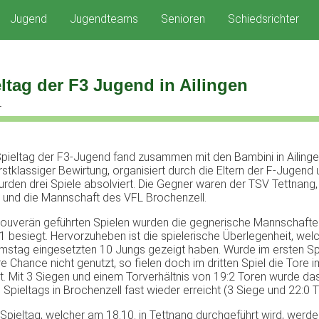
Jugend
Jugendteams
Senioren
Schiedsrichter
eltag der F3 Jugend in Ailingen
4
 Spieltag der F3-Jugend fand zusammen mit den Bambini in Ailingen
stklassiger Bewirtung, organisiert durch die Eltern der F-Jugend 
urden drei Spiele absolviert. Die Gegner waren der TSV Tettnang,
und die Mannschaft des VFL Brochenzell.
 souverän geführten Spielen wurden die gegnerische Mannschaften
:1 besiegt. Hervorzuheben ist die spielerische Überlegenheit, wel
stag eingesetzten 10 Jungs gezeigt haben. Wurde im ersten Spi
 Chance nicht genutzt, so fielen doch im dritten Spiel die Tore i
t. Mit 3 Siegen und einem Torverhältnis von 19:2 Toren wurde da
 Spieltags in Brochenzell fast wieder erreicht (3 Siege und 22:0 T
Spieltag, welcher am 18.10. in Tettnang durchgeführt wird, werden