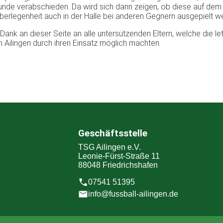
runde verabschieden. Da wird sich dann zeigen, ob diese auf dem
berlegenheit auch in der Halle bei anderen Gegnern ausgepielt w
Dank an dieser Seite an alle untersützenden Eltern, welche die le
n Ailingen durch ihren Einsatz möglich machten.
Geschäftsstelle
TSG Ailingen e.V.
Leonie-Fürst-Straße 11
88048 Friedrichshafen
07541 51395
info@fussball-ailingen.de