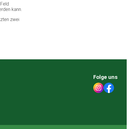
 Feld
erden kann.
tzten zwei
Folge uns