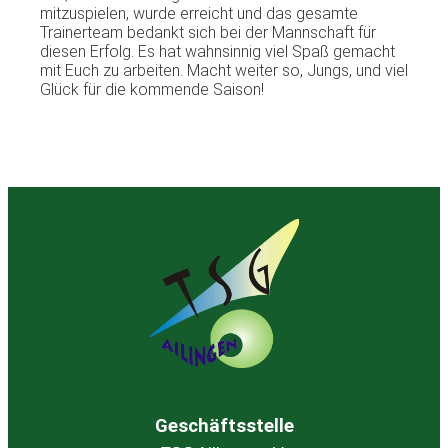
mitzuspielen, wurde erreicht und das gesamte
Trainerteam bedankt sich bei der Mannschaft für
diesen Erfolg. Es hat wahnsinnig viel Spaß gemacht
mit Euch zu arbeiten. Macht weiter so, Jungs, und viel
Glück für die kommende Saison!
Geschäftsstelle