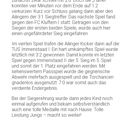
zunächst zwar schnell mit 2:0. Doch die „Häfler“
konnten vier Minuten vor dem Ende auf 1:2
verkürzen. Kurz vor Schluss gelang dann aber den
Ailingern der 3:1 Siegtreffer. Das nächste Spiel fand
gegen den FC Kluftern I statt. Getragen von den
Siegen der ersten beiden Spiele, wurde auch hier
einen ungefährdeter Sieg eingefahren.
Im vierten Spiel trafen die Ailinger Kicker dann auf die
TUS Immenstaad I. Ein hart umkämpftes Spiel wurde
letztlich mit 3:2 gewonnen. Damit konnte im letzten
Spiel gegen Immenstaad II der 5. Sieg im 5. Spiel
und somit der 1. Platz eingefahren werden. Mit
sehenswertem Passspiel wurde die gegnerische
Abwehr mehrfach ausgespielt und die Torchancen
gnadenlos ausgenutzt. 7:0 war somit auch das
verdiente Endergebnis.
Bei der Siegerehrung wurde dann jedes Kind noch
einmal aufgerufen und bekam selbstverständlich
auch eine tolle Medaille mit nach Hause. Tolle
Leistung Jungs – macht so weiter!