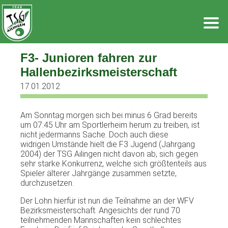
Zum
Inhalt
springen
F3- Junioren fahren zur
Hallenbezirksmeisterschaft
17.01.2012
Am
Sonntag
morgen
sich
bei
minus 6 Grad
bereits
um 07:45
Uhr
am
Sportlerheim
herum
zu
treiben
,
ist
nicht
jedermanns
Sache
.
Doch
auch
diese
widrigen
Umstände
hielt
die
F3
Jugend
(
Jahrgang
2004)
der
TSG
Ailingen
nicht
davon
ab
,
sich
gegen
sehr
starke
Konkurrenz
,
welche
sich
größtenteils
aus
Spieler
älterer
Jahrgänge
zusammen
setzte
,
durchzusetzen
.
Der
Lohn
hierfür
ist
nun die
Teilnahme
an
der
WFV
Bezirksmeisterschaft
.
Angesichts
der
rund
70
teilnehmenden
Mannschaften
kein
schlechtes