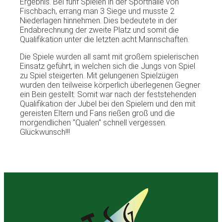
Ergebnis
.
Bei
fünf
Spielen
in
der
Sporthalle
von
Fischbach
,
errang
man 3 Siege und
musste
2
Niederlagen
hinnehmen
. Dies
bedeutete
in
der
Endabrechnung
der
zweite
Platz
und
somit
die
Qualifikation
unter
die
letzten
acht
Mannschaften
.
Die
Spiele
wurden
all
samt
mit
großem
spielerischen
Einsatz
geführt
, in
welchen
sich
die
Jungs
von Spiel
zu
Spiel
steigerten
.
Mit
gelungenen
Spielzügen
wurden
den
teilweise
körperlich
überlegenen
Gegner
ein
Bein
gestellt
.
Somit
war
nach
der
feststehenden
Qualifikation
der
Jubel
bei
den
Spielern
und den
mit
gereisten
Eltern
und Fans
rießen
groß
und die
morgendlichen
"
Qualen
"
schnell
vergessen
.
Glückwunsch
!!!