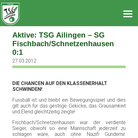
Zum
Inhalt
springen
Aktive: TSG Ailingen – SG
Fischbach/Schnetzenhausen
0:1
27.03.2012
DIE
CHANCEN
AUF
DEN
KLASSENERHALT
SCHWINDEN
!
Fussball
ist
und
bleibt
ein
Bewegungsspiel
und dies
gilt
auch
für
das
gestrige
Gekicke
,
das
Grausamkeit
und
Elend
gleichtzeitig
zeigte
!
Fischbach
/
Schnetzenhausen
war
der
verdiente
Sieger
,
obwohl
so
eine
Mannschaft
jederzeit
zu
schlagen
wäre
,
auch
ohne
Nazifi
Gündemir
.