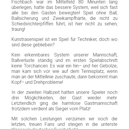
Fischbach
war
im
Mittelfeld
80
Minunten
lang
überlegen
,
hatte
das
bessere
System,
weil
sich
fast
alle
bei
den
Gästen
bewegten
! Spiel
ohne
Ball,
Ballsicherung
und
Zweikampfhärte
, die
nicht
zu
Schiedsrichterpfiffen
führt
,
ist
hier
nicht
zu
sehen
,
traurig
!
Kunstrasenspiel
ist
ein
Spiel
für
Techniker
,
doch
wo
sind
diese
geblieben
?
Kein
erkennbares
System
unserer
Mannschaft
,
Ballverluste
ständig
und
im
ersten
Spielabschnitt
keine
Torchancen
.
Es
war
ein
hin
– und her
Gebolze
,
man
kam
sich
vor
wie
auf
dem
Tennisplatz
,
wenn
man an
der
Mittellinie
zuschaute
,
dann
bekommt
man
Kopf
– und
Drehprobleme
!
In
der
zweiten
Halbzeit
hatten
unsere
Spieler
noch
drei
Möglichkeiten
,
der
Gast
wieder
mehr
.
Letztendlich
ging
die
harmlose
Gastmannschaft
trotzdem verdient als Sieger vom Platz!
Mit solchen Leistungen verzürnen wir noch die
letzten, treuen Fans und steigen in die unterste