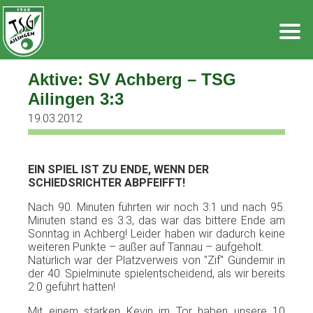
Zum
Inhalt
springen
Aktive: SV Achberg – TSG
Ailingen 3:3
19.03.2012
EIN
SPIEL
IST
ZU
ENDE
,
WENN
DER
SCHIEDSRICHTER
ABPFEIFFT
!
Nach
90.
Minuten
führten
wir
noch
3:1 und
nach
95.
Minuten
stand
es
3:3,
das
war
das
bittere
Ende
am
Sonntag
in
Achberg
!
Leider
haben
wir
dadurch
keine
weiteren
Punkte
–
außer
auf
Tannau
–
aufgeholt
.
Natürlich
war
der
Platzverweis
von "
Zif
"
Gündemir
in
der
40.
Spielminute
spielentscheidend
,
als
wir
bereits
2:0
geführt
hatten
!
Mit
einem
starken
Kevin
im
Tor
haben
unsere
10