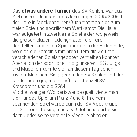
Das
etwas
andere
Turnier
des
SV
Kehlen
, war
das
Ziel
unserer
Jüngsten
des
Jahrganges
2005/2006. In
der
Halle in
Meckenbeuren
/
Buch
traf
man
sich
zum
freien
Spiel und
sportlichem
Wettkampf
. Die Halle
war
aufgeteilt
in
zwei
kleine
Spielfelder
,
wo
jeweils
die
großen
blauen
Puddingmatten
die Tore
darstellten
, und
einen
Spielparcour
in
der
Hallenmitte
,
wo
sich
die
Bambinis
mit
ihren
Eltern
die
Zeit
mit
verschiedenen
Spielangeboten
vertreiben
konnten
.
Aber
auch
der
sportliche
Erfolg
unserer
TSG
Jungs
und
Mädchen
konnte
sich
an
diesem
Tag
sehen
lassen
.
Mit
einem
Sieg
gegen
den
SV
Kehlen
und
drei
Niederlagen
gegen
dem
VfL
Brochenzell
,
SV
Kressbronn
und die
SGM
Mochenwangen
/
Wolpertswende
qualifizierte
man
sich
für
das
Spiel um
Platz
7 und 8. In
einem
spannenden
Spiel
wurde
dann
der
SV
Vogt
knapp
mit
2:1
Toren
besiegt
und
als
Belohnung
durfte
sich
dann
Jeder
seine
verdiente
Medaille
abholen
.