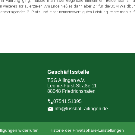
 in Führung ging, musste man zwei Gegentore hinnehmen. Beide Teams hat
in weiteres Tor zu erzielen. Am Ende hieß es dann aber 2:1 für die SGM Waldb
 hervorragenden 2. Platz und einer nennenswert guten Leistung reiste man zuf
Geschäftsstelle
TSG Ailingen e.V.
Leonie-Fürst-Straße 11
88048 Friedrichshafen
07541 51395
info@fussball-ailingen.de
lligungen widerrufen
Historie der Privatsphäre-Einstellungen