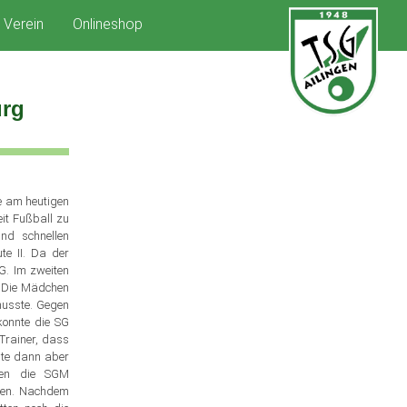
Verein
Onlineshop
urg
te am heutigen
eit Fußball zu
nd schnellen
e II. Da der
SG. Im zweiten
. Die Mädchen
musste. Gegen
konnte die SG
 Trainer, dass
chte dann aber
gen die SGM
nnen. Nachdem