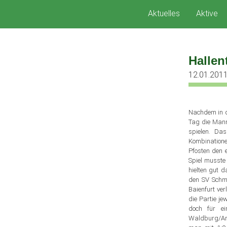
Zum
Aktuelles
Aktive
Inhalt
springen
Hallen
12.01.201
Nachdem in de
Tag die Manns
spielen. Da
Kombination
Pfosten den e
Spiel musste
hielten gut 
den SV Schma
Baienfurt ver
die Partie je
doch für e
Waldburg/Ank