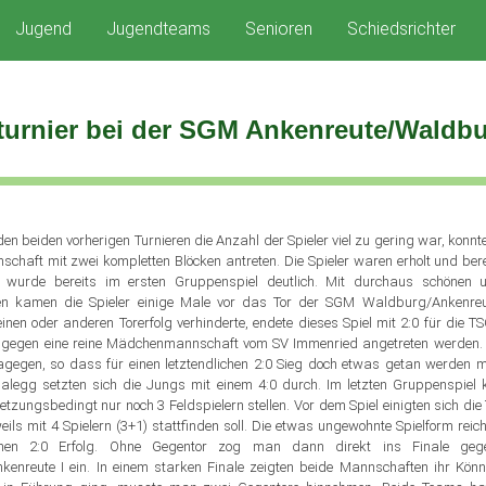
Jugend
Jugendteams
Senioren
Schiedsrichter
turnier bei der SGM Ankenreute/Waldb
1
n beiden vorherigen Turnieren die Anzahl der Spieler viel zu gering war, konn
chaft mit zwei kompletten Blöcken antreten. Die Spieler waren erholt und ber
s wurde bereits im ersten Gruppenspiel deutlich. Mit durchaus schönen u
en kamen die Spieler einige Male vor das Tor der SGM Waldburg/Ankenreut
inen oder anderen Torerfolg verhinderte, endete dieses Spiel mit 2:0 für die T
 gegen eine reine Mädchenmannschaft vom SV Immenried angetreten werden
dagegen, so dass für einen letztendlichen 2:0 Sieg doch etwas getan werden 
legg setzten sich die Jungs mit einem 4:0 durch. Im letzten Gruppenspiel 
letzungsbedingt nur noch 3 Feldspielern stellen. Vor dem Spiel einigten sich die
weils mit 4 Spielern (3+1) stattfinden soll. Die etwas ungewohnte Spielform rei
inen 2:0 Erfolg. Ohne Gegentor zog man dann direkt ins Finale ge
enreute I ein. In einem starken Finale zeigten beide Mannschaften ihr Kö