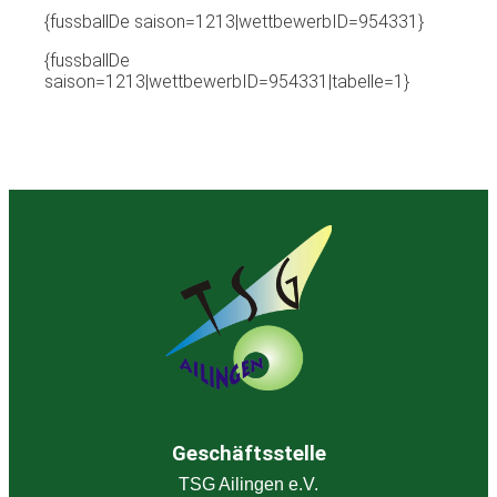
{fussballDe saison=1213|wettbewerbID=954331}
{fussballDe
saison=1213|wettbewerbID=954331|tabelle=1}
Geschäftsstelle
TSG Ailingen e.V.