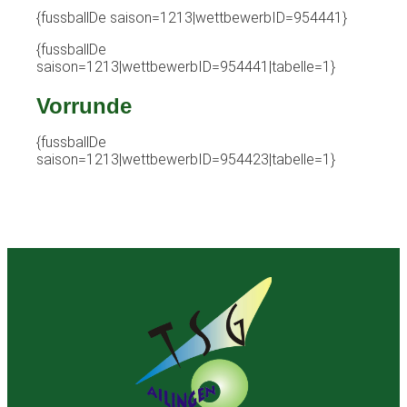
{fussballDe saison=1213|wettbewerbID=954441}
{fussballDe
saison=1213|wettbewerbID=954441|tabelle=1}
Vorrunde
{fussballDe
saison=1213|wettbewerbID=954423|tabelle=1}