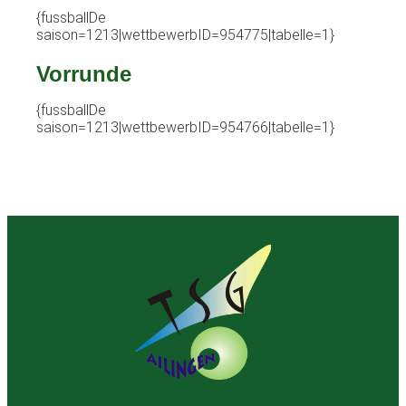
{fussballDe
saison=1213|wettbewerbID=954775|tabelle=1}
Vorrunde
{fussballDe
saison=1213|wettbewerbID=954766|tabelle=1}